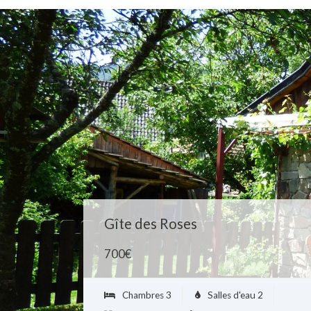
Gîte de Louis
900
€
Chambres
5
Salles d'eau
2