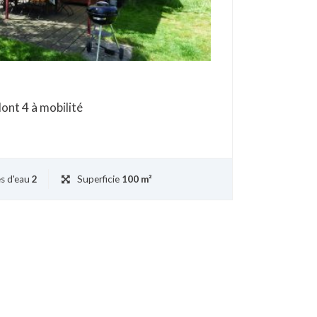
ont 4 à mobilité
es d'eau
2
Superficie
100 m²