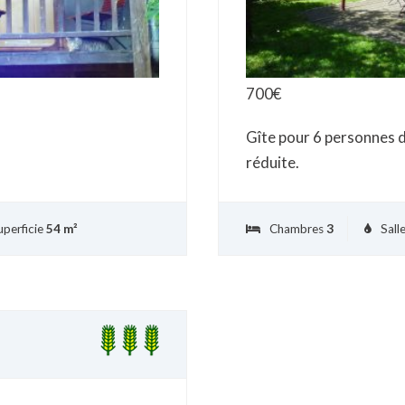
700
€
Gîte pour 6 personnes d
réduite.
perficie
54 m²
Chambres
3
Sall