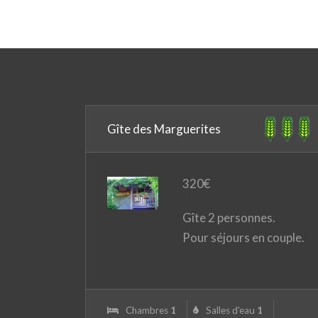
Gîte des Marguerites
320
€
Gîte 2 personnes.
Pour séjours en couple.
Chambres
1
Salles d'eau
1