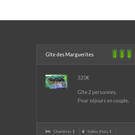
Gîte des Marguerites
320
€
Gîte 2 personnes.
Pour séjours en couple.
Chambres
1
Salles d'eau
1